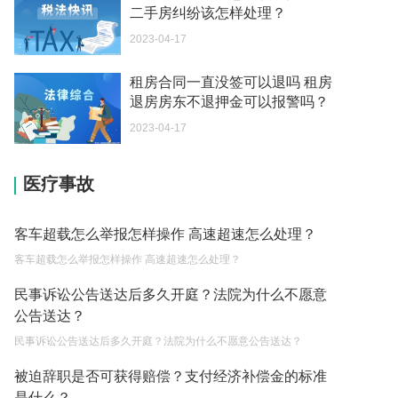
要申报纳税吗？
二手房纠纷该怎样处理？
2023-05-04
2023-04-17
税款滞纳金所得税可以扣除吗为什么 个人所得税有
租房合同一直没签可以退吗 租房
滞纳金吗？
退房房东不退押金可以报警吗？
2023-05-04
2023-04-17
税务滞纳金一般是怎么计算 个人所得税有滞纳金
吗？
医疗事故
2023-05-04
税款滞纳金所得税可以扣除吗 税务滞纳金如何计
客车超载怎么举报怎样操作 高速超速怎么处理？
算？
客车超载怎么举报怎样操作 高速超速怎么处理？
2023-05-04
民事诉讼公告送达后多久开庭？法院为什么不愿意
小微企业需要缴纳哪些税费 如何申请小额贷款？
公告送达？
2023-05-04
民事诉讼公告送达后多久开庭？法院为什么不愿意公告送达？
不还贷款房子会被拍卖吗现在 房屋贷款还不起的诉
被迫辞职是否可获得赔偿？支付经济补偿金的标准
讼时效是多长时间？
是什么？