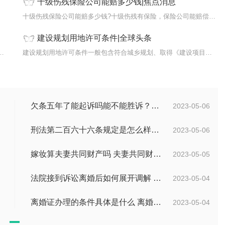
十级伤残保险公司能赔多少钱|焦点消息
...
十级伤残保险公司能赔多少钱?十级伤残有保险，保险公司能赔偿多少钱...
建设规划用地许可条件|全球头条
任?在司法实践中，根据第一次交通肇事的...
建设规划用地许可条件一般包含符合城乡规划、取得《建设项目选址意...
欠条五年了能起诉吗能不能胜诉？夫妻之间的借条怎么写？
2023-05-06
刑法第二百六十六条规定是怎么样的？诈骗多少金额可以立案？
2023-05-06
嫁妆算夫妻共同财产吗 夫妻共同财产一方有权单独处理吗？
2023-05-05
法院接到诉讼离婚后如何展开调解 诉讼离婚要多久才能离？
2023-05-04
离婚证办理的条件具体是什么 离婚证办理流程有哪些？
2023-05-04